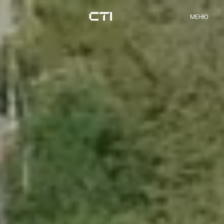
М
Е
Н
Ю